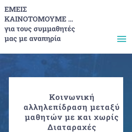
Μετάβαση
ΕΜΕΙΣ
στο
ΚΑΙΝΟΤΟΜΟΥΜΕ …
περιεχόμενο
για τους συμμαθητές
μας με αναπηρία
To
Na
Διαγωνισμός
Μέντορες/Αξιολογητές
Κοινωνική
Συνεργάτες
αλληλεπίδραση μεταξύ
μαθητών με και χωρίς
Έργα Μαθητών
Διαταραχές