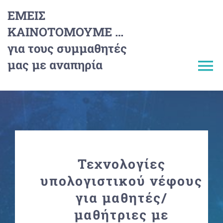
Μετάβαση
ΕΜΕΙΣ
στο
ΚΑΙΝΟΤΟΜΟΥΜΕ …
περιεχόμενο
για τους συμμαθητές
μας με αναπηρία
To
Na
Διαγωνισμός
Μέντορες/Αξιολογητές
Τεχνολογίες
Συνεργάτες
υπολογιστικού νέφους
για μαθητές/
Έργα Μαθητών
μαθήτριες με